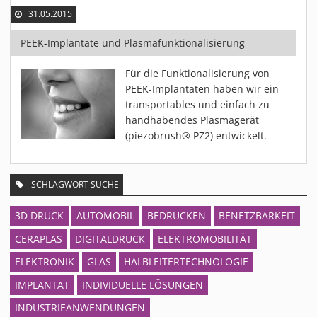
31.05.2015
PEEK-Implantate und Plasmafunktionalisierung
Für die Funktionalisierung von
PEEK-Implantaten haben wir ein
transportables und einfach zu
handhabendes Plasmagerät
(piezobrush® PZ2) entwickelt.
SCHLAGWORT SUCHE
3D DRUCK
AUTOMOBIL
BEDRUCKEN
BENETZBARKEIT
CERAPLAS
DIGITALDRUCK
ELEKTROMOBILITÄT
ELEKTRONIK
GLAS
HALBLEITERTECHNOLOGIE
IMPLANTAT
INDIVIDUELLE LÖSUNGEN
INDUSTRIEANWENDUNGEN