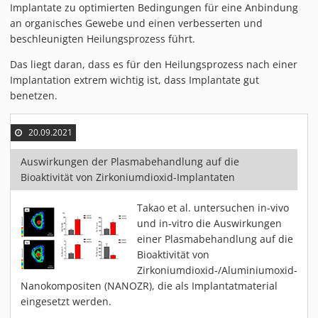
Implantate zu optimierten Bedingungen für eine Anbindung
PIEZOBRUSH PZ3-I
an organisches Gewebe und einen verbesserten und
PIEZOBRUSH MODULE
beschleunigten Heilungsprozess führt.
PLASMABRUSH PB3
Das liegt daran, dass es für den Heilungsprozess nach einer
PLASMABRUSH PB3 INTEGRATION
Implantation extrem wichtig ist, dass Implantate gut
PLASMATOOL
benetzen.
KONZEPTE
20.09.2021
IMPLAPREP
DOWNLOADS
Auswirkungen der Plasmabehandlung auf die
Bioaktivität von Zirkoniumdioxid-Implantaten
ANWENDUNGEN
DESINFEKTION
Takao et al. untersuchen in-vivo
DRUCKVORBEHANDLUNG
und in-vitro die Auswirkungen
einer Plasmabehandlung auf die
FEINSTREINIGUNG
Bioaktivität von
LACKIEREN
Zirkoniumdioxid-/Aluminiumoxid-
PLASMAAKTIVIERUNG
Nanokompositen (NANOZR), die als Implantatmaterial
eingesetzt werden.
VERKLEBEN