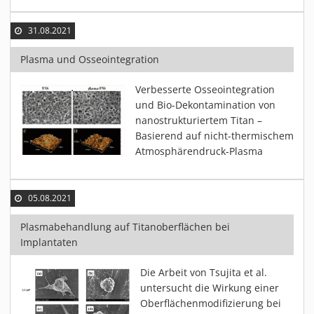
MATERIALIEN
AKTUELLES
31.08.2021
EVENTS
Plasma und Osseointegration
FACHARTIKEL
Verbesserte Osseointegration
NEWS
und Bio-Dekontamination von
REFERENZEN
nanostrukturiertem Titan –
VIDEOS
Basierend auf nicht-thermischem
Atmosphärendruck-Plasma
ÜBER UNS
VISION, MISSION, WERTE
NACHHALTIGKEIT
05.08.2021
HISTORIE
Plasmabehandlung auf Titanoberflächen bei
LEISTUNGEN
Implantaten
KARRIERE
Die Arbeit von Tsujita et al.
KONTAKT
untersucht die Wirkung einer
Oberflächenmodifizierung bei
ONLINE SHOP