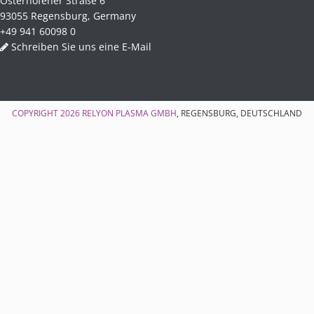
Osterhofener Straße 6
93055 Regensburg, Germany
+49 941 60098 0
Schreiben Sie uns eine E-Mail
COPYRIGHT 2026
RELYON PLASMA GMBH
, REGENSBURG, DEUTSCHLAND