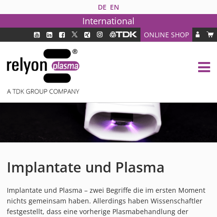
DE
EN
International
ONLINE SHOP
PLASMATECHNOLOGIE
DBD TECHNOLOGIE
PAA TECHNOLOGIE®
PDD TECHNOLOGIE®
BRANCHEN
FAQ
PRODUKTE
Implantate und Plasma
MEDIPLAS KOMPONENTEN
MEDIPLAS REACTOR
Implantate und Plasma – zwei Begriffe die im ersten Moment
MEDIPLAS DRIVER
nichts gemeinsam haben. Allerdings haben Wissenschaftler
PIEZOBRUSH PZ3
festgestellt, dass eine vorherige Plasmabehandlung der