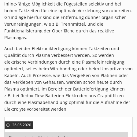
inline-fähige Möglichkeit die Fügestellen selektiv und bei
MATERIALIEN
hohen Taktzeiten für eine optimale Verklebung vorzubereiten.
AKTUELLES
Grundlage hierfür sind die Entfernung dünner organischer
EVENTS
Verunreinigungen, wie z.B. Trennmittel, und die
Funktionalisierung der Oberfläche durch das reaktive
FACHARTIKEL
Plasmagas.
NEWS
Auch bei der Elektronikfertigung können Taktzeiten und
REFERENZEN
Qualität durch Plasma verbessert werden. So werden
VIDEOS
elektrische Verbindungen durch eine Plasmafeinreinigung
ÜBER UNS
optimiert, sei es beim Wirebonding oder beim Umspritzen von
Kabeln. Auch Prozesse, wie das Vergießen von Platinen oder
VISION, MISSION, WERTE
das Verkleben von Gehäusen, werden schon heute durch
NACHHALTIGKEIT
Plasma optimiert. Im Bereich der Batteriefertigung können
z.B. bei Redox-Flow-Batterien Elektroden aus Graphitfilzen
HISTORIE
durch eine Plasmabehandlung optimal für die Aufnahme der
LEISTUNGEN
Elektrolyte vorbereitet werden.
KARRIERE
KONTAKT
26.05.2020
ONLINE SHOP