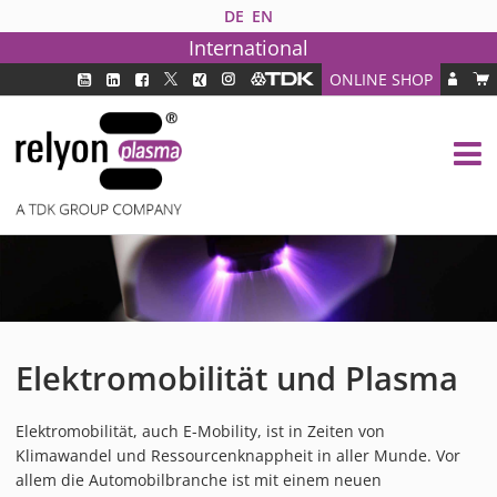
DE
EN
International
ONLINE SHOP
PLASMATECHNOLOGIE
DBD TECHNOLOGIE
PAA TECHNOLOGIE®
PDD TECHNOLOGIE®
BRANCHEN
FAQ
PRODUKTE
Elektromobilität und Plasma
MEDIPLAS KOMPONENTEN
MEDIPLAS REACTOR
Elektromobilität, auch E-Mobility, ist in Zeiten von
MEDIPLAS DRIVER
Klimawandel und Ressourcenknappheit in aller Munde. Vor
PIEZOBRUSH PZ3
allem die Automobilbranche ist mit einem neuen