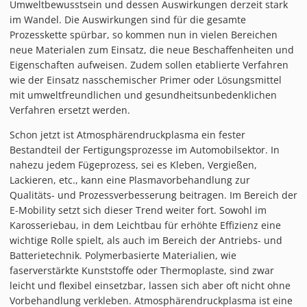
Umweltbewusstsein und dessen Auswirkungen derzeit stark
PIEZOBRUSH PZ3-I
im Wandel. Die Auswirkungen sind für die gesamte
PIEZOBRUSH MODULE
Prozesskette spürbar, so kommen nun in vielen Bereichen
PLASMABRUSH PB3
neue Materialen zum Einsatz, die neue Beschaffenheiten und
Eigenschaften aufweisen. Zudem sollen etablierte Verfahren
PLASMABRUSH PB3 INTEGRATION
wie der Einsatz nasschemischer Primer oder Lösungsmittel
PLASMATOOL
mit umweltfreundlichen und gesundheitsunbedenklichen
Verfahren ersetzt werden.
KONZEPTE
IMPLAPREP
Schon jetzt ist Atmosphärendruckplasma ein fester
Bestandteil der Fertigungsprozesse im Automobilsektor. In
DOWNLOADS
nahezu jedem Fügeprozess, sei es Kleben, Vergießen,
ANWENDUNGEN
Lackieren, etc., kann eine Plasmavorbehandlung zur
DESINFEKTION
Qualitäts- und Prozessverbesserung beitragen. Im Bereich der
E-Mobility setzt sich dieser Trend weiter fort. Sowohl im
DRUCKVORBEHANDLUNG
Karosseriebau, in dem Leichtbau für erhöhte Effizienz eine
FEINSTREINIGUNG
wichtige Rolle spielt, als auch im Bereich der Antriebs- und
LACKIEREN
Batterietechnik. Polymerbasierte Materialien, wie
faserverstärkte Kunststoffe oder Thermoplaste, sind zwar
PLASMAAKTIVIERUNG
leicht und flexibel einsetzbar, lassen sich aber oft nicht ohne
VERKLEBEN
Vorbehandlung verkleben. Atmosphärendruckplasma ist eine