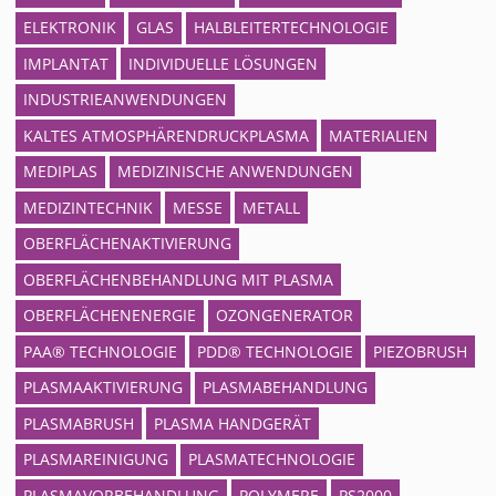
ELEKTRONIK
GLAS
HALBLEITERTECHNOLOGIE
IMPLANTAT
INDIVIDUELLE LÖSUNGEN
INDUSTRIEANWENDUNGEN
KALTES ATMOSPHÄRENDRUCKPLASMA
MATERIALIEN
MEDIPLAS
MEDIZINISCHE ANWENDUNGEN
MEDIZINTECHNIK
MESSE
METALL
OBERFLÄCHENAKTIVIERUNG
OBERFLÄCHENBEHANDLUNG MIT PLASMA
OBERFLÄCHENENERGIE
OZONGENERATOR
PAA® TECHNOLOGIE
PDD® TECHNOLOGIE
PIEZOBRUSH
PLASMAAKTIVIERUNG
PLASMABEHANDLUNG
PLASMABRUSH
PLASMA HANDGERÄT
PLASMAREINIGUNG
PLASMATECHNOLOGIE
PLASMAVORBEHANDLUNG
POLYMERE
PS2000