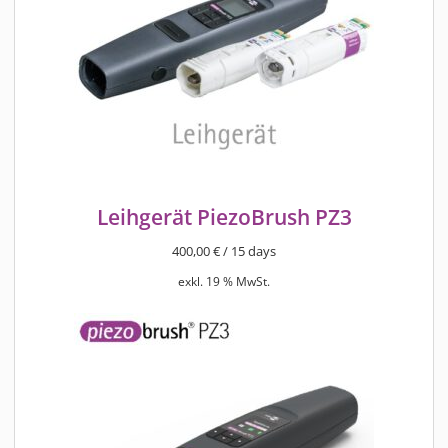
Leihgerät PiezoBrush PZ3
400,00
€
/ 15 days
exkl. 19 % MwSt.