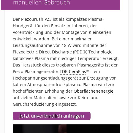
manuellen Gebrauch
PIEZOBRUSH PZ3-I
PIEZOBRUSH MODULE
Der PiezoBrush PZ3 ist als kompaktes Plasma-
PLASMABRUSH PB3
Handgerät für den Einsatz in Laboren, der
PLASMABRUSH PB3 INTEGRATION
Vorentwicklung und der Montage von Kleinserien
entwickelt worden. Bei einer maximalen
PLASMATOOL
Leistungsaufnahme von 18 W wird mithilfe der
KONZEPTE
Piezoelectric Direct Discharge (PDD®) Technologie
IMPLAPREP
kaltaktives Plasma mit niedriger Temperatur erzeugt.
Das Herzstück dieses tragbaren Plasmageräts ist der
DOWNLOADS
Piezo-Plasmagenerator
TDK
CeraPlas
™ – ein
ANWENDUNGEN
Hochspannungsentladungsgerät zur Erzeugung von
DESINFEKTION
kaltem Atmosphärendruckplasma. Plasma wird zur
hocheffizienten Erhöhung der
Oberflächenenergie
DRUCKVORBEHANDLUNG
auf vielen Materialien sowie zur Keim- und
FEINSTREINIGUNG
Geruchsreduzierung eingesetzt.
LACKIEREN
Jetzt unverbindlich anfragen
PLASMAAKTIVIERUNG
VERKLEBEN