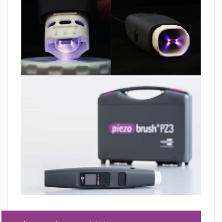
MATERIALIEN
AKTUELLES
EVENTS
FACHARTIKEL
NEWS
REFERENZEN
VIDEOS
ÜBER UNS
VISION, MISSION, WERTE
NACHHALTIGKEIT
HISTORIE
LEISTUNGEN
KARRIERE
KONTAKT
ONLINE SHOP