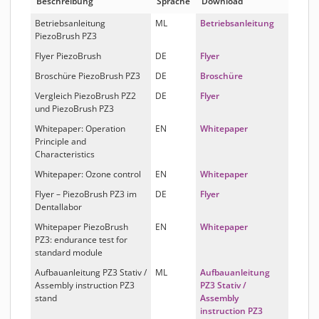
Beschreibung
Sprache
Download
Betriebsanleitung
ML
Betriebsanleitung
PiezoBrush PZ3
Flyer PiezoBrush
DE
Flyer
Broschüre PiezoBrush PZ3
DE
Broschüre
Vergleich PiezoBrush PZ2
DE
Flyer
und PiezoBrush PZ3
Whitepaper: Operation
EN
Whitepaper
Principle and
Characteristics
Whitepaper: Ozone control
EN
Whitepaper
Flyer – PiezoBrush PZ3 im
DE
Flyer
Dentallabor
Whitepaper PiezoBrush
EN
Whitepaper
PZ3: endurance test for
standard module
Aufbauanleitung PZ3 Stativ /
ML
Aufbauanleitung
Assembly instruction PZ3
PZ3 Stativ /
stand
Assembly
instruction PZ3