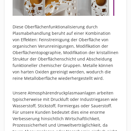
MATERIALIEN
AKTUELLES
EVENTS
Diese Oberflächenfunktionalisierung durch
FACHARTIKEL
Plasmabehandlung beruht auf einer Kombination
NEWS
von Effekten: Feinstreinigung der Oberfläche von
organischen Verunreinigungen, Modifikation der
REFERENZEN
Oberflächentopographie, Modifikation der kristallinen
VIDEOS
Struktur der Oberflächenschicht und Abscheidung
ÜBER UNS
funktioneller chemischer Gruppen. Metalle können
von harten Oxiden gereinigt werden, wodurch die
VISION, MISSION, WERTE
reine Metalloberfläche wiederhergestellt wird.
NACHHALTIGKEIT
HISTORIE
Unsere Atmosphärendruckplasmaanlagen arbeiten
typischerweise mit Druckluft oder Industriegasen wie
LEISTUNGEN
Wasserstoff, Stickstoff, Formiergas oder Sauerstoff.
KARRIERE
Für unsere Kunden bedeutet dies eine enorme
KONTAKT
Verbesserung hinsichtlich Wirtschaftlichkeit,
Prozesssicherheit und Umweltverträglichkeit, da
ONLINE SHOP