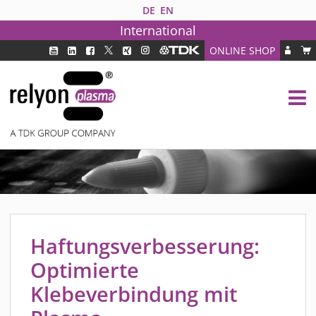
DE
EN
International
ONLINE SHOP
PLASMATECHNOLOGIE
DBD TECHNOLOGIE
PAA TECHNOLOGIE®
PDD TECHNOLOGIE®
BRANCHEN
FAQ
PRODUKTE
Haftungsverbesserung:
MEDIPLAS KOMPONENTEN
MEDIPLAS REACTOR
Optimierte
MEDIPLAS DRIVER
Klebeverbindung mit
PIEZOBRUSH PZ3