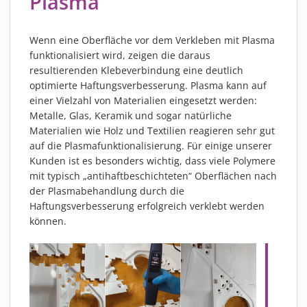
Plasma
PIEZOBRUSH PZ3-I
PIEZOBRUSH MODULE
Wenn eine Oberfläche vor dem Verkleben mit Plasma
PLASMABRUSH PB3
funktionalisiert wird, zeigen die daraus
PLASMABRUSH PB3 INTEGRATION
resultierenden Klebeverbindung eine deutlich
optimierte Haftungsverbesserung. Plasma kann auf
PLASMATOOL
einer Vielzahl von Materialien eingesetzt werden:
KONZEPTE
Metalle, Glas, Keramik und sogar natürliche
Materialien wie Holz und Textilien reagieren sehr gut
IMPLAPREP
auf die Plasmafunktionalisierung. Für einige unserer
DOWNLOADS
Kunden ist es besonders wichtig, dass viele Polymere
ANWENDUNGEN
mit typisch „antihaftbeschichteten“ Oberflächen nach
der Plasmabehandlung durch die
DESINFEKTION
Haftungsverbesserung erfolgreich verklebt werden
DRUCKVORBEHANDLUNG
können.
FEINSTREINIGUNG
LACKIEREN
PLASMAAKTIVIERUNG
VERKLEBEN