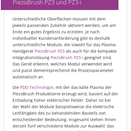
PiezoBrush PZ3 und PZ3-i
PIEZOBRUSH PZ3-I
PIEZOBRUSH MODULE
Unterschiedliche Oberflächen müssen mit dem
PLASMABRUSH PB3
jeweils passenden Zubehör aktiviert werden, um am
PLASMABRUSH PB3 INTEGRATION
Ende ein gutes Ergebnis zu erzielen. Je nach
individueller Kundenanforderung gibt es deshalb
PLASMATOOL
unterschiedliche Module, die sowohl für das Plasma-
KONZEPTE
Handgerät
PiezoBrush PZ3
als auch für die kompakte
IMPLAPREP
Integrationslösung
PiezoBrush PZ3-i
geeignet sind.
Das Gerät erkennt, welches Modul verwendet wird
DOWNLOADS
und passt dementsprechend die Prozessparameter
ANWENDUNGEN
automatisch an.
DESINFEKTION
Die
PDD Technologie
, mit der das kalte Plasma der
DRUCKVORBEHANDLUNG
PiezoBrush Produktserie erzeugt wird, basiert auf der
FEINSTREINIGUNG
Entladung hoher elektrischer Felder. Daher ist bei
der Wahl der Module beispielsweise die elektrische
LACKIEREN
Leitfähigkeit des zu behandelnden Bauteils von
PLASMAAKTIVIERUNG
entscheidender Bedeutung. Insgesamt stehen Ihnen
derzeit fünf verschiedene Module zur Auswahl: das
VERKLEBEN