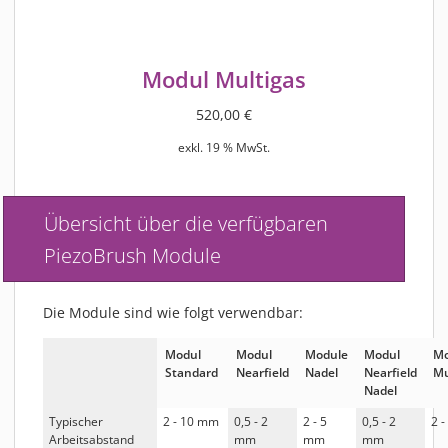
Modul Multigas
520,00
€
exkl. 19 % MwSt.
Übersicht über die verfügbaren
PiezoBrush Module
Die Module sind wie folgt verwendbar:
Modul
Modul
Module
Modul
Mo
Standard
Nearfield
Nadel
Nearfield
Mu
Nadel
Typischer
2 - 10 mm
0,5 - 2
2 - 5
0,5 - 2
2 
Arbeitsabstand
mm
mm
mm