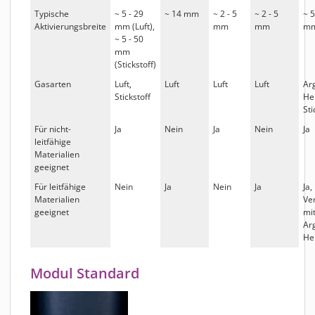
Typische
~ 5 - 29
~ 14 mm
~ 2 - 5
~ 2 - 5
~ 5
Aktivierungsbreite
mm (Luft),
mm
mm
m
~ 5 - 50
mm
(Stickstoff)
Gasarten
Luft,
Luft
Luft
Luft
Ar
Stickstoff
He
Sti
Für nicht-
Ja
Nein
Ja
Nein
Ja
leitfähige
Materialien
geeignet
Für leitfähige
Nein
Ja
Nein
Ja
Ja,
Materialien
Ve
geeignet
mi
Ar
He
Modul Standard