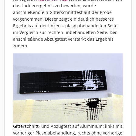
MATERIALIEN
das Lackierergebnis zu bewerten, wurde
anschließend ein Gitterschnitttest auf der Probe
AKTUELLES
vorgenommen. Dieser zeigt ein deutlich besseres
EVENTS
Ergebnis auf der linken – plasmabehandelten Seite
FACHARTIKEL
im Vergleich zur rechten unbehandelten Seite. Der
anschließende Abzugstest verstärkt das Ergebnis
NEWS
zudem.
REFERENZEN
VIDEOS
ÜBER UNS
VISION, MISSION, WERTE
NACHHALTIGKEIT
HISTORIE
LEISTUNGEN
KARRIERE
KONTAKT
Gitterschnitt
- und Abzugtest auf Aluminium: links mit
ONLINE SHOP
vorheriger Plasmabehandlung, rechts ohne vorherige