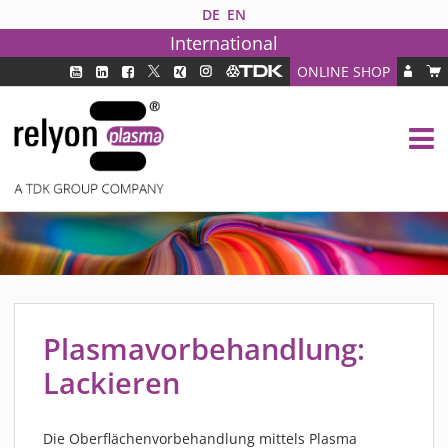
DE
EN
International
ONLINE SHOP
PLASMATECHNOLOGIE
DBD TECHNOLOGIE
PAA TECHNOLOGIE®
PDD TECHNOLOGIE®
BRANCHEN
FAQ
PRODUKTE
Plasmavorbehandlung:
MEDIPLAS KOMPONENTEN
MEDIPLAS REACTOR
Lackieren
MEDIPLAS DRIVER
PIEZOBRUSH PZ3
Die Oberflächenvorbehandlung mittels Plasma