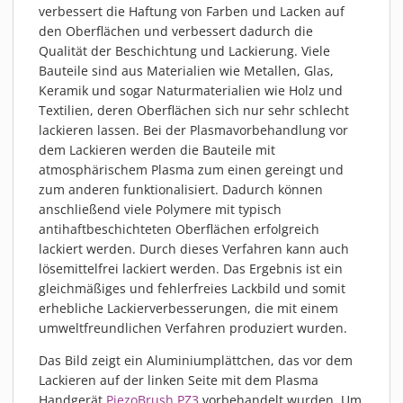
PIEZOBRUSH PZ3-I
verbessert die Haftung von Farben und Lacken auf
den Oberflächen und verbessert dadurch die
PIEZOBRUSH MODULE
Qualität der Beschichtung und Lackierung. Viele
PLASMABRUSH PB3
Bauteile sind aus Materialien wie Metallen, Glas,
Keramik und sogar Naturmaterialien wie Holz und
PLASMABRUSH PB3 INTEGRATION
Textilien, deren Oberflächen sich nur sehr schlecht
PLASMATOOL
lackieren lassen. Bei der Plasmavorbehandlung vor
KONZEPTE
dem Lackieren werden die Bauteile mit
atmosphärischem Plasma zum einen gereingt und
IMPLAPREP
zum anderen funktionalisiert. Dadurch können
DOWNLOADS
anschließend viele Polymere mit typisch
ANWENDUNGEN
antihaftbeschichteten Oberflächen erfolgreich
lackiert werden. Durch dieses Verfahren kann auch
DESINFEKTION
lösemittelfrei lackiert werden. Das Ergebnis ist ein
DRUCKVORBEHANDLUNG
gleichmäßiges und fehlerfreies Lackbild und somit
FEINSTREINIGUNG
erhebliche Lackierverbesserungen, die mit einem
umweltfreundlichen Verfahren produziert wurden.
LACKIEREN
Das Bild zeigt ein Aluminiumplättchen, das vor dem
PLASMAAKTIVIERUNG
Lackieren auf der linken Seite mit dem Plasma
VERKLEBEN
Handgerät
PiezoBrush PZ3
vorbehandelt wurden. Um