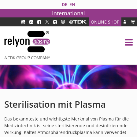
DE
EN
International
ONLINE SHOP
PLASMATECHNOLOGIE
DBD TECHNOLOGIE
PAA TECHNOLOGIE®
PDD TECHNOLOGIE®
BRANCHEN
FAQ
PRODUKTE
Sterilisation mit Plasma
MEDIPLAS KOMPONENTEN
MEDIPLAS REACTOR
Das bekannteste und wichtigste Merkmal von Plasma für die
MEDIPLAS DRIVER
Medizintechnik ist seine sterilisierende und desinfizierende
PIEZOBRUSH PZ3
Wirkung. Kaltes Atmosphärendruckplasma kann verwendet