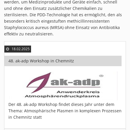
werden, um Medizinprodukte und Geräte einfach, schnell
PIEZOBRUSH PZ3-I
und ohne den Einsatz zusätzlicher Chemikalien zu
PIEZOBRUSH MODULE
sterilisieren. Die PDD-Technologie hat es ermöglicht, den als
PLASMABRUSH PB3
besonders kritisch eingestuften methicillinresistenten
Staphylococcus aureus (MRSA) ohne Einsatz von Antibiotika
PLASMABRUSH PB3 INTEGRATION
effektiv zu neutralisieren.
PLASMATOOL
KONZEPTE
18.02.2025
IMPLAPREP
48. ak-adp Workshop in Chemnitz
DOWNLOADS
ANWENDUNGEN
DESINFEKTION
DRUCKVORBEHANDLUNG
FEINSTREINIGUNG
Der 48. ak-adp Workshop findet dieses Jahr unter dem
LACKIEREN
Thema: Atmosphärische Plasmen in komplexen Prozessen
PLASMAAKTIVIERUNG
in Chemnitz statt
VERKLEBEN