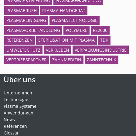
PLASMAAKTIVIERUNG
PLASMABEHANDLUNG
PLASMABRUSH
PLASMA HANDGERÄT
PLASMAREINIGUNG
PLASMATECHNOLOGIE
PLASMAVORBEHANDLUNG
POLYMERE
PS2000
REFERENZEN
STERILISATION MIT PLASMA
TDK
UMWELTSCHUTZ
VERKLEBEN
VERPACKUNGSINDUSTRIE
VERTRIEBSPARTNER
ZAHNMEDIZIN
ZAHNTECHNIK
Über uns
Unternehmen
Technologie
Plasma Systeme
Anwendungen
News
Referenzen
Glossar