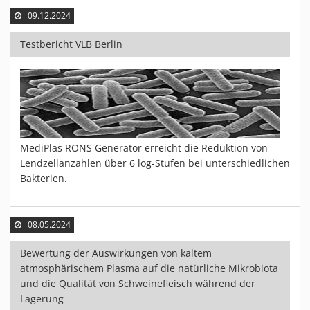
MATERIALIEN
09.12.2024
AKTUELLES
Testbericht VLB Berlin
EVENTS
FACHARTIKEL
NEWS
REFERENZEN
VIDEOS
MediPlas RONS Generator erreicht die Reduktion von
ÜBER UNS
Lendzellanzahlen über 6 log-Stufen bei unterschiedlichen
VISION, MISSION, WERTE
Bakterien.
NACHHALTIGKEIT
HISTORIE
08.05.2024
LEISTUNGEN
Bewertung der Auswirkungen von kaltem
KARRIERE
atmosphärischem Plasma auf die natürliche Mikrobiota
KONTAKT
und die Qualität von Schweinefleisch während der
Lagerung
ONLINE SHOP