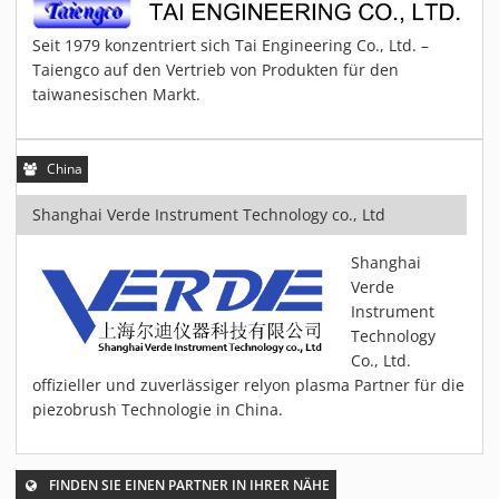
MATERIALIEN
Seit 1979 konzentriert sich Tai Engineering Co., Ltd. –
AKTUELLES
Taiengco auf den Vertrieb von Produkten für den
EVENTS
taiwanesischen Markt.
FACHARTIKEL
NEWS
China
REFERENZEN
Shanghai Verde Instrument Technology co., Ltd
VIDEOS
ÜBER UNS
Shanghai
VISION, MISSION, WERTE
Verde
Instrument
NACHHALTIGKEIT
Technology
HISTORIE
Co., Ltd.
LEISTUNGEN
offizieller und zuverlässiger relyon plasma Partner für die
piezobrush Technologie in China.
KARRIERE
KONTAKT
ONLINE SHOP
FINDEN SIE EINEN PARTNER IN IHRER NÄHE