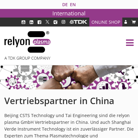
DE
EN
International
ONLINE SHOP
PLASMATECHNOLOGIE
DBD TECHNOLOGIE
PAA TECHNOLOGIE®
PDD TECHNOLOGIE®
BRANCHEN
FAQ
PRODUKTE
Vertriebspartner in China
MEDIPLAS KOMPONENTEN
MEDIPLAS REACTOR
Beijing CSTS Technology und Tai Engineering sind die relyon
plasma GmbH Vertriebspartner in China. Und auch Shanghai
MEDIPLAS DRIVER
Verde Instrument Technology ist ein zuverlässiger Partner. Die
PIEZOBRUSH PZ3
Experten zum Thema Plasmatechnologie und