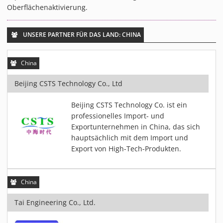
PIEZOBRUSH PZ3-I
Oberflächenaktivierung.
PIEZOBRUSH MODULE
PLASMABRUSH PB3
UNSERE PARTNER FÜR DAS LAND: CHINA
PLASMABRUSH PB3 INTEGRATION
China
PLASMATOOL
KONZEPTE
Beijing CSTS Technology Co., Ltd
IMPLAPREP
Beijing CSTS Technology Co. ist ein
DOWNLOADS
professionelles Import- und
ANWENDUNGEN
Exportunternehmen in China, das sich
hauptsächlich mit dem Import und
DESINFEKTION
Export von High-Tech-Produkten.
DRUCKVORBEHANDLUNG
FEINSTREINIGUNG
China
LACKIEREN
PLASMAAKTIVIERUNG
Tai Engineering Co., Ltd.
VERKLEBEN