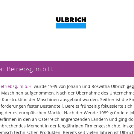
t Betriebsg. m.b.H.
etriebsg. m.b.H.
wurde 1949 von Johann und Roswitha Ulbrich ge
von Maschinen aufgenommen. Nach der Übernahme des Unternehmen
 Konstruktion der Maschinen ausgebaut worden. Seither ist die E
derungen fester Bestandteil. Bereits frühzeitig fokussierte sich 
ung der osteuropäischen Märkte. Nach der Wende 1989 gründete Joh
rfirmen in den an Österreich angrenzenden Ländern und ging dort B
brechendes Moment in der langjährigen Firmengeschichte. Insges
isch technischen Produkten. Bereits seit vielen Jahren ist Ulbri