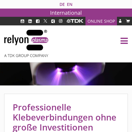
DE
EN
International
ONLINE SHOP
PLASMATECHNOLOGIE
DBD TECHNOLOGIE
PAA TECHNOLOGIE®
PDD TECHNOLOGIE®
BRANCHEN
FAQ
PRODUKTE
MEDIPLAS KOMPONENTEN
Professionelle
MEDIPLAS REACTOR
Klebeverbindungen ohne
MEDIPLAS DRIVER
große Investitionen
PIEZOBRUSH PZ3