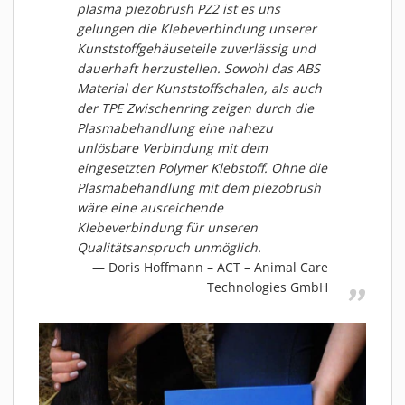
plasma piezobrush PZ2 ist es uns
MATERIALIEN
gelungen die Klebeverbindung unserer
AKTUELLES
Kunststoffgehäuseteile zuverlässig und
EVENTS
dauerhaft herzustellen. Sowohl das ABS
Material der Kunststoffschalen, als auch
FACHARTIKEL
der TPE Zwischenring zeigen durch die
NEWS
Plasmabehandlung eine nahezu
REFERENZEN
unlösbare Verbindung mit dem
eingesetzten Polymer Klebstoff. Ohne die
VIDEOS
Plasmabehandlung mit dem piezobrush
ÜBER UNS
wäre eine ausreichende
Klebeverbindung für unseren
VISION, MISSION, WERTE
Qualitätsanspruch unmöglich.
NACHHALTIGKEIT
Doris Hoffmann – ACT – Animal Care
HISTORIE
Technologies GmbH
LEISTUNGEN
KARRIERE
KONTAKT
ONLINE SHOP