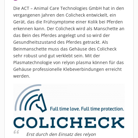
PIEZOBRUSH PZ3-I
Die ACT – Animal Care Technologies GmbH hat in den
PIEZOBRUSH MODULE
vergangenen Jahren den Colicheck entwickelt, ein
Gerät, das die Frühsymptome einer Kolik bei Pferden
PLASMABRUSH PB3
erkennen kann. Der Colicheck wird als Manschette an
PLASMABRUSH PB3 INTEGRATION
das Bein des Pferdes angelegt und so wird der
PLASMATOOL
Gesundheitszustand des Pferdes getrackt. Als
Beinmanschette muss das Gehäuse des Colicheck
KONZEPTE
sehr robust und gut verklebt sein. Mit der
IMPLAPREP
Plasmatechnologie von relyon plasma können für das
DOWNLOADS
Gehäuse professionelle Klebeverbindungen erreicht
werden.
ANWENDUNGEN
DESINFEKTION
DRUCKVORBEHANDLUNG
FEINSTREINIGUNG
LACKIEREN
PLASMAAKTIVIERUNG
VERKLEBEN
Erst durch den Einsatz des relyon