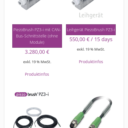
PiezoBrush PZ3-i mit CAN-
Leihgerät PiezoBrush PZ3-i
Bus-Schnittstelle (ohne
550,00
€
/ 15 days
Module)
exkl. 19 % MwSt.
3.280,00
€
Produktinfos
exkl. 19 % MwSt.
Produktinfos