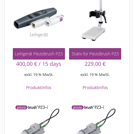
MATERIALIEN
AKTUELLES
EVENTS
FACHARTIKEL
NEWS
REFERENZEN
Leihgerät PiezoBrush PZ3
Stativ für PiezoBrush PZ3
VIDEOS
400,00
€
/ 15 days
229,00
€
ÜBER UNS
exkl. 19 % MwSt.
exkl. 19 % MwSt.
VISION, MISSION, WERTE
NACHHALTIGKEIT
Produktinfos
Produktinfos
HISTORIE
LEISTUNGEN
KARRIERE
KONTAKT
ONLINE SHOP