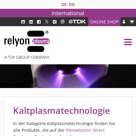
DE
EN
International
ONLINE SHOP
PLASMATECHNOLOGIE
DBD TECHNOLOGIE
PAA TECHNOLOGIE®
PDD TECHNOLOGIE®
BRANCHEN
FAQ
PRODUKTE
MEDIPLAS KOMPONENTEN
Kaltplasmatechnologie
MEDIPLAS REACTOR
MEDIPLAS DRIVER
In der Kategorie Kaltplasmatechnologie finden Sie
alle Produkte, die auf der
Piezoelectric Direct
PIEZOBRUSH PZ3