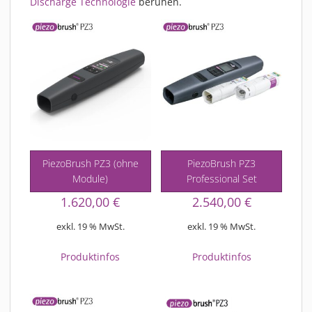
Discharge Technologie
beruhen.
PIEZOBRUSH PZ3-I
PIEZOBRUSH MODULE
PLASMABRUSH PB3
PLASMABRUSH PB3 INTEGRATION
PLASMATOOL
KONZEPTE
IMPLAPREP
DOWNLOADS
PiezoBrush PZ3 (ohne
PiezoBrush PZ3
ANWENDUNGEN
Module)
Professional Set
DESINFEKTION
1.620,00
€
2.540,00
€
DRUCKVORBEHANDLUNG
exkl. 19 % MwSt.
exkl. 19 % MwSt.
FEINSTREINIGUNG
Produktinfos
Produktinfos
LACKIEREN
PLASMAAKTIVIERUNG
VERKLEBEN