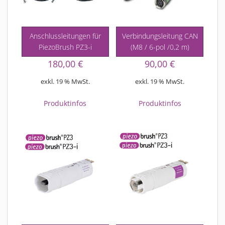
Anschlussleitungen für
Verbindungsleitung CAN
PiezoBrush PZ3-i
(M8 / 6-pol /0,2 m)
180,00
€
90,00
€
exkl. 19 % MwSt.
exkl. 19 % MwSt.
Produktinfos
Produktinfos