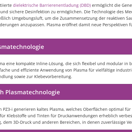
tiierte
dielektrische Barrierenentladung (DBD)
ermöglicht die Gener
te und sichere Desinfektion zu ermöglichen. Die Technologie des 
ließlich Umgebungsluft, um die Zusammensetzung der reaktiven Saue
rderungen anzupassen. Plasma eröffnet damit neue Perspektiven f
asmatechnologie
sma eine kompakte Inline-Lösung, die sich flexibel und modular in 
fache und effiziente Anwendung von Plasma für vielfältige industri
ndlung sowie zur Klebevorbereitung.
ch Plasmatechnologie
 PZ3-i generieren kaltes Plasma, welches Oberflächen optimal fü
t für Klebstoffe und Tinten für Druckanwendungen erheblich verbess
g, dem 3D-Druck und anderen Bereichen, in denen zuverlässige Ve