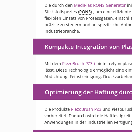
Die durch den
MediPlas RONS Generator
ini
Stickstoffspezies (
RONS
) , um eine effizien
flexiblen Einsatz von Prozessgasen, einsch
präzise zu steuern und an spezifische Anfo
Industriebranche.
Kompakte Integration von Pl
Mit dem
PiezoBrush PZ3-i
bietet relyon pla
lässt. Diese Technologie ermöglicht eine ein
Abdichtung, Feinstreinigung, Druckvorbeha
Optimierung der Haftung dur
Die Produkte
PiezoBrush PZ3
und PiezoBrush
vorbereitet. Dadurch wird die Haftfestigkei
Anwendungen in der industriellen Fertigun