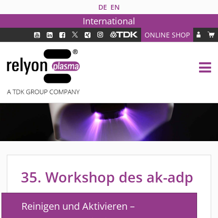
DE
EN
International
ONLINE SHOP
PLASMATECHNOLOGIE
DBD TECHNOLOGIE
PAA TECHNOLOGIE®
PDD TECHNOLOGIE®
BRANCHEN
FAQ
PRODUKTE
MEDIPLAS KOMPONENTEN
35. Workshop des ak-adp
MEDIPLAS REACTOR
MEDIPLAS DRIVER
Reinigen und Aktivieren –
PIEZOBRUSH PZ3