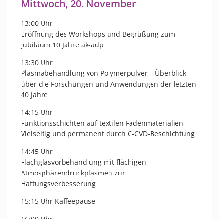
Mittwoch, 20. November
MATERIALIEN
AKTUELLES
13:00 Uhr
Eröffnung des Workshops und Begrüßung zum
EVENTS
Jubiläum 10 Jahre ak-adp
FACHARTIKEL
13:30 Uhr
NEWS
Plasmabehandlung von Polymerpulver – Überblick
REFERENZEN
über die Forschungen und Anwendungen der letzten
VIDEOS
40 Jahre
ÜBER UNS
14:15 Uhr
Funktionsschichten auf textilen Fadenmaterialien –
VISION, MISSION, WERTE
Vielseitig und permanent durch C-CVD-Beschichtung
NACHHALTIGKEIT
14:45 Uhr
HISTORIE
Flachglasvorbehandlung mit flächigen
LEISTUNGEN
Atmosphärendruckplasmen zur
KARRIERE
Haftungsverbesserung
KONTAKT
15:15 Uhr Kaffeepause
ONLINE SHOP
16:00 Uhr