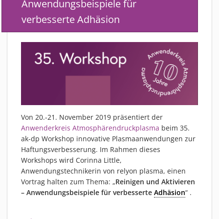
Anwendungsbeispiele für
PIEZOBRUSH PZ3-I
verbesserte Adhäsion
PIEZOBRUSH MODULE
PLASMABRUSH PB3
PLASMABRUSH PB3 INTEGRATION
PLASMATOOL
KONZEPTE
IMPLAPREP
DOWNLOADS
Von 20.-21. November 2019 präsentiert der
ANWENDUNGEN
Anwenderkreis Atmosphärendruckplasma
beim 35.
DESINFEKTION
ak-dp Workshop innovative Plasmaanwendungen zur
Haftungsverbesserung. Im Rahmen dieses
DRUCKVORBEHANDLUNG
Workshops wird Corinna Little,
FEINSTREINIGUNG
Anwendungstechnikerin von relyon plasma, einen
LACKIEREN
Vortrag halten zum Thema: „
Reinigen und Aktivieren
– Anwendungsbeispiele für verbesserte
Adhäsion
“ .
PLASMAAKTIVIERUNG
VERKLEBEN