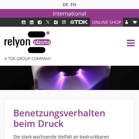
DE
EN
International
ONLINE SHOP
PLASMATECHNOLOGIE
DBD TECHNOLOGIE
PAA TECHNOLOGIE®
PDD TECHNOLOGIE®
BRANCHEN
FAQ
PRODUKTE
MEDIPLAS KOMPONENTEN
Benetzungsverhalten
MEDIPLAS REACTOR
beim Druck
MEDIPLAS DRIVER
PIEZOBRUSH PZ3
Die stark wachsende Vielfalt an bedruckbaren