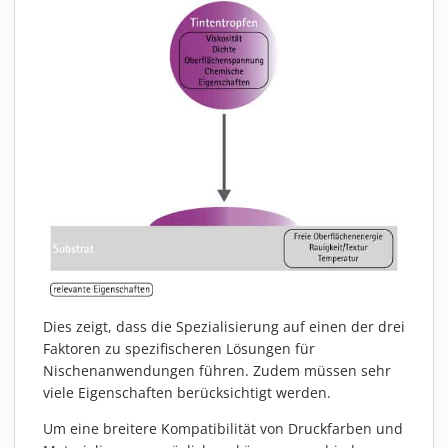
MATERIALIEN
AKTUELLES
EVENTS
FACHARTIKEL
NEWS
REFERENZEN
VIDEOS
ÜBER UNS
VISION, MISSION, WERTE
NACHHALTIGKEIT
HISTORIE
Dies zeigt, dass die Spezialisierung auf einen der drei
LEISTUNGEN
Faktoren zu spezifischeren Lösungen für
Nischenanwendungen führen. Zudem müssen sehr
KARRIERE
viele Eigenschaften berücksichtigt werden.
KONTAKT
Um eine breitere Kompatibilität von Druckfarben und
ONLINE SHOP