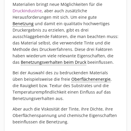
PIEZOBRUSH PZ3-I
Materialien bringt neue Möglichkeiten für die
Druckindustrie
, aber auch zusätzliche
PIEZOBRUSH MODULE
Herausforderungen mit sich. Um eine gute
PLASMABRUSH PB3
Benetzung
und damit ein qualitativ hochwertiges
PLASMABRUSH PB3 INTEGRATION
Druckergebnis zu erzielen, gibt es drei
ausschlaggebende Faktoren, die man beachten muss:
PLASMATOOL
das Material selbst, die verwendete Tinte und die
KONZEPTE
Methode des Druckverfahrens. Diese drei Faktoren
haben wiederum viele relevante Eigenschaften, die
IMPLAPREP
das
Benetzungsverhalten beim Druck
beeinflussen.
DOWNLOADS
Bei der Auswahl des zu bedruckenden Materials
ANWENDUNGEN
üben beispielsweise die freie
Oberflächenenergie
,
DESINFEKTION
die Rauigkeit bzw. Textur des Substrates und die
DRUCKVORBEHANDLUNG
Temperaturempfindlichkeit einen Einfluss auf das
Benetzungsverhalten aus.
FEINSTREINIGUNG
LACKIEREN
Aber auch die Viskosität der Tinte, ihre Dichte, ihre
Oberflächenspannung und chemische Eigenschaften
PLASMAAKTIVIERUNG
beeinflussen die Benetzung.
VERKLEBEN