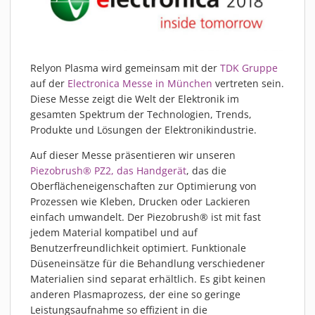
PIEZOBRUSH PZ3-I
PIEZOBRUSH MODULE
PLASMABRUSH PB3
Relyon Plasma wird gemeinsam mit der
TDK Gruppe
PLASMABRUSH PB3 INTEGRATION
auf der
Electronica Messe in München
vertreten sein.
PLASMATOOL
Diese Messe zeigt die Welt der Elektronik im
KONZEPTE
gesamten Spektrum der Technologien, Trends,
Produkte und Lösungen der Elektronikindustrie.
IMPLAPREP
Auf dieser Messe präsentieren wir unseren
DOWNLOADS
Piezobrush® PZ2, das Handgerät
, das die
ANWENDUNGEN
Oberflächeneigenschaften zur Optimierung von
DESINFEKTION
Prozessen wie Kleben, Drucken oder Lackieren
einfach umwandelt. Der Piezobrush® ist mit fast
DRUCKVORBEHANDLUNG
jedem Material kompatibel und auf
FEINSTREINIGUNG
Benutzerfreundlichkeit optimiert. Funktionale
LACKIEREN
Düseneinsätze für die Behandlung verschiedener
Materialien sind separat erhältlich. Es gibt keinen
PLASMAAKTIVIERUNG
anderen Plasmaprozess, der eine so geringe
VERKLEBEN
Leistungsaufnahme so effizient in die