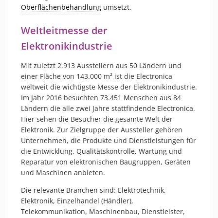
MATERIALIEN
Oberflächenbehandlung
umsetzt.
AKTUELLES
Weltleitmesse der
EVENTS
Elektronikindustrie
FACHARTIKEL
NEWS
Mit zuletzt 2.913 Ausstellern aus 50 Ländern und
einer Fläche von 143.000 m² ist die Electronica
REFERENZEN
weltweit die wichtigste Messe der Elektronikindustrie.
VIDEOS
Im Jahr 2016 besuchten 73.451 Menschen aus 84
Ländern die alle zwei Jahre stattfindende Electronica.
ÜBER UNS
Hier sehen die Besucher die gesamte Welt der
VISION, MISSION, WERTE
Elektronik. Zur Zielgruppe der Aussteller gehören
NACHHALTIGKEIT
Unternehmen, die Produkte und Dienstleistungen für
die Entwicklung, Qualitätskontrolle, Wartung und
HISTORIE
Reparatur von elektronischen Baugruppen, Geräten
LEISTUNGEN
und Maschinen anbieten.
KARRIERE
Die relevante Branchen sind: Elektrotechnik,
KONTAKT
Elektronik, Einzelhandel (Händler),
ONLINE SHOP
Telekommunikation, Maschinenbau, Dienstleister,