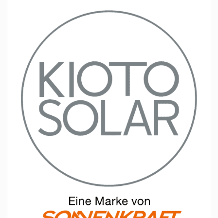
MATERIALIEN
AKTUELLES
EVENTS
FACHARTIKEL
NEWS
REFERENZEN
VIDEOS
ÜBER UNS
VISION, MISSION, WERTE
NACHHALTIGKEIT
HISTORIE
LEISTUNGEN
KARRIERE
KONTAKT
ONLINE SHOP