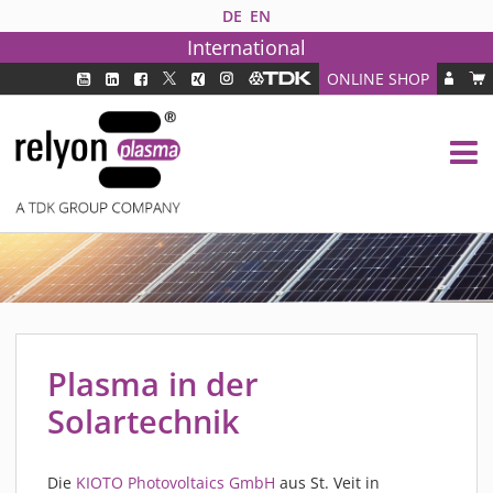
DE
EN
International
ONLINE SHOP
PLASMATECHNOLOGIE
DBD TECHNOLOGIE
PAA TECHNOLOGIE®
PDD TECHNOLOGIE®
BRANCHEN
FAQ
PRODUKTE
Plasma in der
MEDIPLAS KOMPONENTEN
MEDIPLAS REACTOR
Solartechnik
MEDIPLAS DRIVER
PIEZOBRUSH PZ3
Die
KIOTO Photovoltaics GmbH
aus St. Veit in