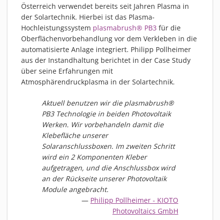
PIEZOBRUSH PZ3-I
Österreich verwendet bereits seit Jahren Plasma in
der Solartechnik. Hierbei ist das Plasma-
PIEZOBRUSH MODULE
Hochleistungssystem
plasmabrush® PB3
für die
PLASMABRUSH PB3
Oberflächenvorbehandlung vor dem Verkleben in die
automatisierte Anlage integriert. Philipp Pollheimer
PLASMABRUSH PB3 INTEGRATION
aus der Instandhaltung berichtet in der Case Study
PLASMATOOL
über seine Erfahrungen mit
KONZEPTE
Atmosphärendruckplasma in der Solartechnik.
IMPLAPREP
Aktuell benutzen wir die plasmabrush®
DOWNLOADS
PB3 Technologie in beiden Photovoltaik
ANWENDUNGEN
Werken. Wir vorbehandeln damit die
Klebefläche unserer
DESINFEKTION
Solaranschlussboxen. Im zweiten Schritt
DRUCKVORBEHANDLUNG
wird ein 2 Komponenten Kleber
FEINSTREINIGUNG
aufgetragen, und die Anschlussbox wird
an der Rückseite unserer Photovoltaik
LACKIEREN
Module angebracht.
PLASMAAKTIVIERUNG
Philipp Pollheimer - KIOTO
Photovoltaics GmbH
VERKLEBEN