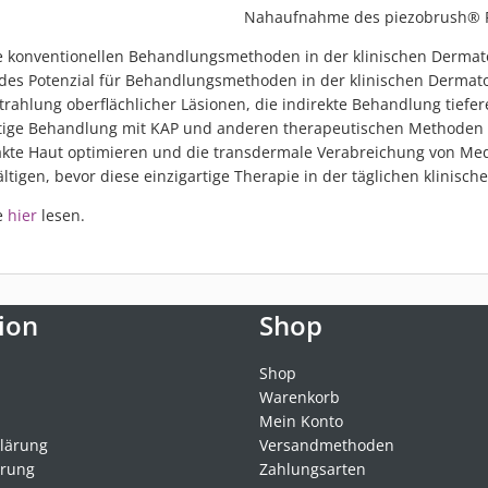
Nahaufnahme des piezobrush® 
e konventionellen Behandlungsmethoden in der klinischen Dermat
es Potenzial für Behandlungsmethoden in der klinischen Dermato
estrahlung oberflächlicher Läsionen, die indirekte Behandlung tief
eitige Behandlung mit KAP und anderen therapeutischen Methode
takte Haut optimieren und die transdermale Verabreichung von M
igen, bevor diese einzigartige Therapie in der täglichen klinisc
ie
hier
lesen.
ion
Shop
Shop
Warenkorb
Mein Konto
lärung
Versandmethoden
hrung
Zahlungsarten