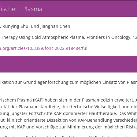
ärischem Plasma
, Runying Shui und Jianghan Chen
Therapy Using Cold Atmospheric Plasma, Frontiers in Oncology, 12
n.org/articles/10.3389/fonc.2022.918484/full
kation zur Grundlagenforschung zum möglichen Einsatz von Plasma
rischem Plasma (KAP) haben sich in der Plasmamedizin erweitert. 
ität der Plasmabestandteile, ihre technische Vielseitigkeit und die
g jüngster Fortschritte KAP-dominierter Hauttherapie. Das White
ut, klinisch orientierte Dissektion von KAP-Behandlung verschie
lung mit KAP und Vorschläge zur Minimierung der möglichen Risik