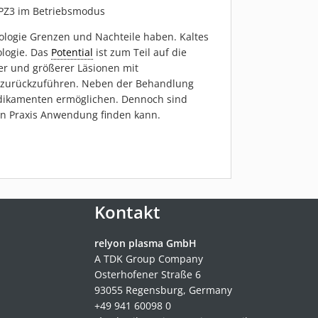
PZ3 im Betriebsmodus
ologie Grenzen und Nachteile haben. Kaltes
logie. Das
Potential
ist zum Teil auf die
erer und größerer Läsionen mit
n zurückzuführen. Neben der Behandlung
edikamenten ermöglichen. Dennoch sind
hen Praxis Anwendung finden kann.
Kontakt
relyon plasma GmbH
A TDK Group Company
Osterhofener Straße 6
93055 Regensburg, Germany
+49 941 60098 0