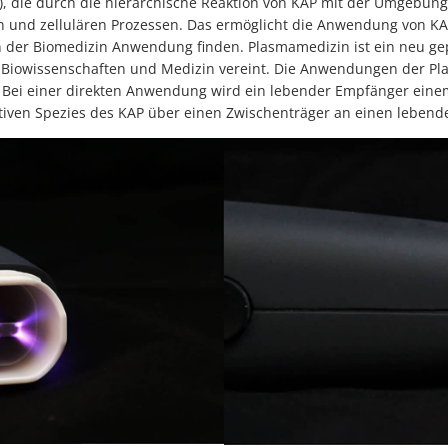
), die durch die hierarchische Reaktion von KAP mit der Umgebung
hen und zellulären Prozessen. Das ermöglicht die Anwendung von K
in der Biomedizin Anwendung finden. Plasmamedizin ist ein neu gep
e, Biowissenschaften und Medizin vereint. Die Anwendungen der Pl
n. Bei einer direkten Anwendung wird ein lebender Empfänger eine
tiven Spezies des KAP über einen Zwischenträger an einen lebend