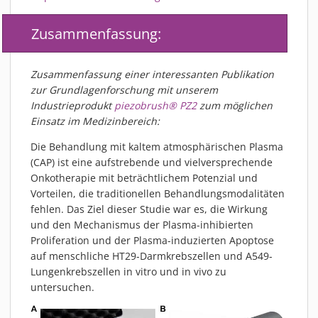
MATERIALIEN
Zusammenfassung:
AKTUELLES
EVENTS
FACHARTIKEL
Zusammenfassung einer interessanten Publikation
zur Grundlagenforschung mit unserem
NEWS
Industrieprodukt
piezobrush® PZ2
zum möglichen
REFERENZEN
Einsatz im Medizinbereich:
VIDEOS
Die Behandlung mit kaltem atmosphärischen Plasma
ÜBER UNS
(CAP) ist eine aufstrebende und vielversprechende
Onkotherapie mit beträchtlichem Potenzial und
VISION, MISSION, WERTE
Vorteilen, die traditionellen Behandlungsmodalitäten
NACHHALTIGKEIT
fehlen. Das Ziel dieser Studie war es, die Wirkung
HISTORIE
und den Mechanismus der Plasma-inhibierten
Proliferation und der Plasma-induzierten Apoptose
LEISTUNGEN
auf menschliche HT29-Darmkrebszellen und A549-
KARRIERE
Lungenkrebszellen in vitro und in vivo zu
KONTAKT
untersuchen.
ONLINE SHOP