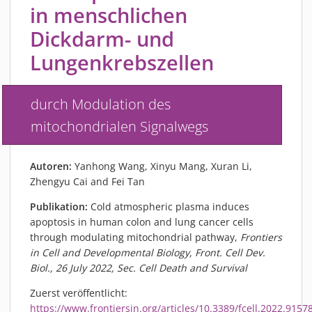
PIEZOBRUSH PZ3-I
in menschlichen
PIEZOBRUSH MODULE
Dickdarm- und
PLASMABRUSH PB3
Lungenkrebszellen
PLASMABRUSH PB3 INTEGRATION
PLASMATOOL
durch Modulation des
KONZEPTE
mitochondrialen Signalwegs
IMPLAPREP
DOWNLOADS
Autoren:
Yanhong Wang, Xinyu Mang, Xuran Li,
ANWENDUNGEN
Zhengyu Cai and Fei Tan
DESINFEKTION
Publikation:
Cold atmospheric plasma induces
DRUCKVORBEHANDLUNG
apoptosis in human colon and lung cancer cells
through modulating mitochondrial pathway,
Frontiers
FEINSTREINIGUNG
in Cell and Developmental Biology, Front. Cell Dev.
LACKIEREN
Biol., 26 July 2022, Sec. Cell Death and Survival
PLASMAAKTIVIERUNG
Zuerst veröffentlicht:
VERKLEBEN
https://www.frontiersin.org/articles/10.3389/fcell.2022.91578