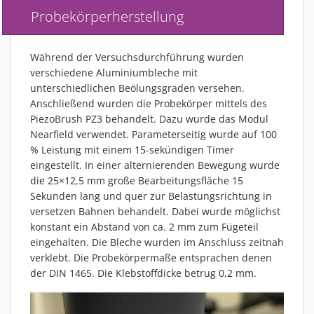
MATERIALIEN
Probekörperherstellung
AKTUELLES
EVENTS
Während der Versuchsdurchführung wurden
FACHARTIKEL
verschiedene Aluminiumbleche mit
unterschiedlichen Beölungsgraden versehen.
NEWS
Anschließend wurden die Probekörper mittels des
REFERENZEN
PiezoBrush PZ3 behandelt. Dazu wurde das Modul
Nearfield verwendet. Parameterseitig wurde auf 100
VIDEOS
% Leistung mit einem 15-sekündigen Timer
ÜBER UNS
eingestellt. In einer alternierenden Bewegung wurde
VISION, MISSION, WERTE
die 25×12,5 mm große Bearbeitungsfläche 15
Sekunden lang und quer zur Belastungsrichtung in
NACHHALTIGKEIT
versetzen Bahnen behandelt. Dabei wurde möglichst
HISTORIE
konstant ein Abstand von ca. 2 mm zum Fügeteil
LEISTUNGEN
eingehalten. Die Bleche wurden im Anschluss zeitnah
verklebt. Die Probekörpermaße entsprachen denen
KARRIERE
der DIN 1465. Die Klebstoffdicke betrug 0,2 mm.
KONTAKT
ONLINE SHOP