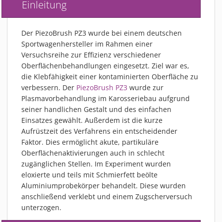
Einleitung
PIEZOBRUSH PZ3-I
PIEZOBRUSH MODULE
Der PiezoBrush PZ3 wurde bei einem deutschen
PLASMABRUSH PB3
Sportwagenhersteller im Rahmen einer
PLASMABRUSH PB3 INTEGRATION
Versuchsreihe zur Effizienz verschiedener
PLASMATOOL
Oberflächenbehandlungen eingesetzt. Ziel war es,
die Klebfähigkeit einer kontaminierten Oberfläche zu
KONZEPTE
verbessern. Der
PiezoBrush PZ3
wurde zur
IMPLAPREP
Plasmavorbehandlung im Karosseriebau aufgrund
seiner handlichen Gestalt und des einfachen
DOWNLOADS
Einsatzes gewählt. Außerdem ist die kurze
ANWENDUNGEN
Aufrüstzeit des Verfahrens ein entscheidender
DESINFEKTION
Faktor. Dies ermöglicht akute, partikuläre
Oberflächenaktivierungen auch in schlecht
DRUCKVORBEHANDLUNG
zugänglichen Stellen. Im Experiment wurden
FEINSTREINIGUNG
eloxierte und teils mit Schmierfett beölte
LACKIEREN
Aluminiumprobekörper behandelt. Diese wurden
anschließend verklebt und einem Zugscherversuch
PLASMAAKTIVIERUNG
unterzogen.
VERKLEBEN