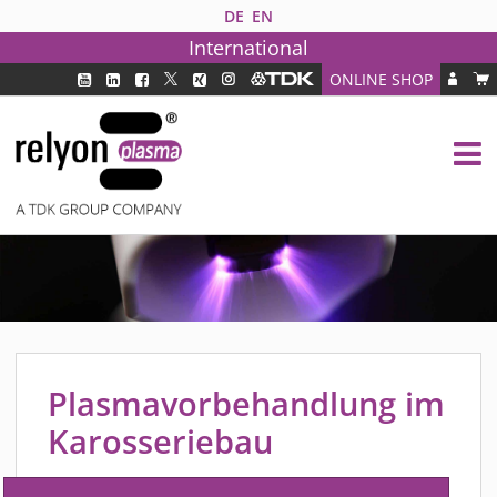
DE
EN
International
ONLINE SHOP
PLASMATECHNOLOGIE
DBD TECHNOLOGIE
PAA TECHNOLOGIE®
PDD TECHNOLOGIE®
BRANCHEN
FAQ
PRODUKTE
MEDIPLAS KOMPONENTEN
Plasmavorbehandlung im
MEDIPLAS REACTOR
Karosseriebau
MEDIPLAS DRIVER
PIEZOBRUSH PZ3